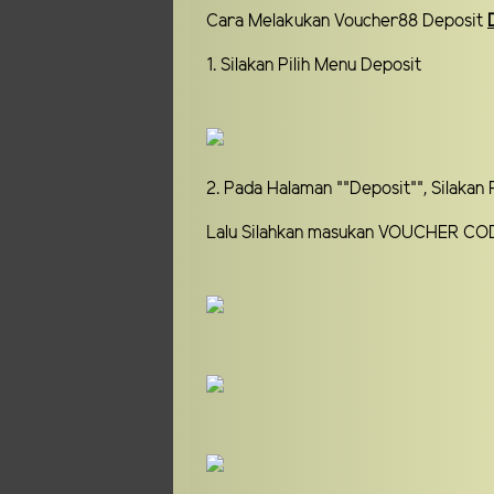
Cara Melakukan Voucher88 Deposit
1. Silakan Pilih Menu Deposit
2. Pada Halaman ""Deposit"", Silaka
Lalu Silahkan masukan VOUCHER CODE 