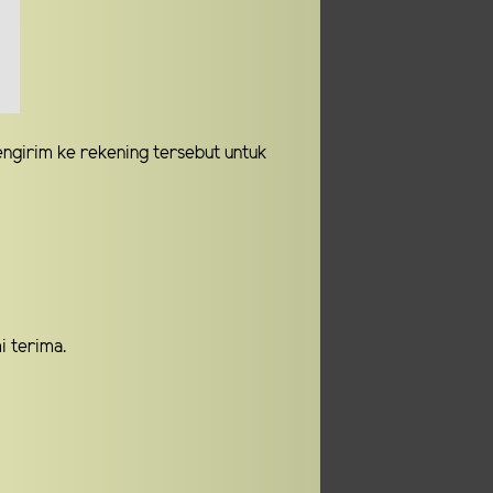
engirim ke rekening tersebut untuk
i terima.