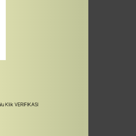
lu Klik VERIFIKASI