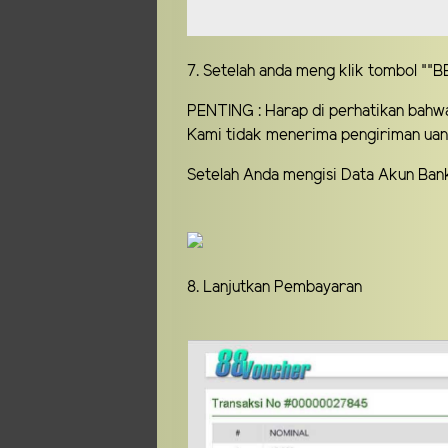
7. Setelah anda meng klik tombol ""
PENTING : Harap di perhatikan bahwa
Kami tidak menerima pengiriman uang
Setelah Anda mengisi Data Akun Bank
8. Lanjutkan Pembayaran