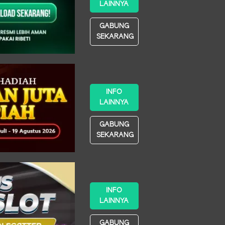
LAINNYA
GABUNG
SEKARANG
INFO
LAINNYA
GABUNG
SEKARANG
INFO
LAINNYA
GABUNG