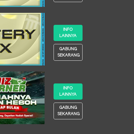
INFO
LAINNYA
GABUNG
SEKARANG
INFO
LAINNYA
GABUNG
SEKARANG